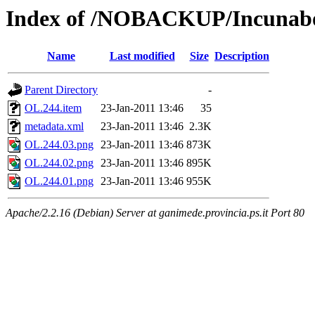
Index of /NOBACKUP/Incunabo
Name
Last modified
Size
Description
Parent Directory
-
OL.244.item
23-Jan-2011 13:46
35
metadata.xml
23-Jan-2011 13:46
2.3K
OL.244.03.png
23-Jan-2011 13:46
873K
OL.244.02.png
23-Jan-2011 13:46
895K
OL.244.01.png
23-Jan-2011 13:46
955K
Apache/2.2.16 (Debian) Server at ganimede.provincia.ps.it Port 80