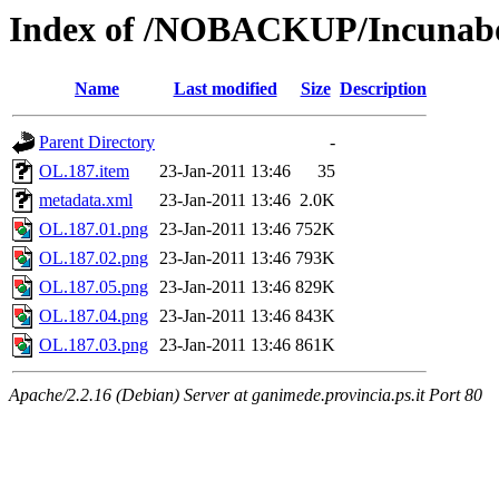
Index of /NOBACKUP/Incunabo
Name
Last modified
Size
Description
Parent Directory
-
OL.187.item
23-Jan-2011 13:46
35
metadata.xml
23-Jan-2011 13:46
2.0K
OL.187.01.png
23-Jan-2011 13:46
752K
OL.187.02.png
23-Jan-2011 13:46
793K
OL.187.05.png
23-Jan-2011 13:46
829K
OL.187.04.png
23-Jan-2011 13:46
843K
OL.187.03.png
23-Jan-2011 13:46
861K
Apache/2.2.16 (Debian) Server at ganimede.provincia.ps.it Port 80