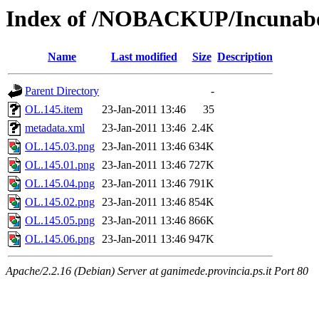
Index of /NOBACKUP/Incunabo
Name
Last modified
Size
Description
Parent Directory
-
OL.145.item
23-Jan-2011 13:46
35
metadata.xml
23-Jan-2011 13:46
2.4K
OL.145.03.png
23-Jan-2011 13:46
634K
OL.145.01.png
23-Jan-2011 13:46
727K
OL.145.04.png
23-Jan-2011 13:46
791K
OL.145.02.png
23-Jan-2011 13:46
854K
OL.145.05.png
23-Jan-2011 13:46
866K
OL.145.06.png
23-Jan-2011 13:46
947K
Apache/2.2.16 (Debian) Server at ganimede.provincia.ps.it Port 80