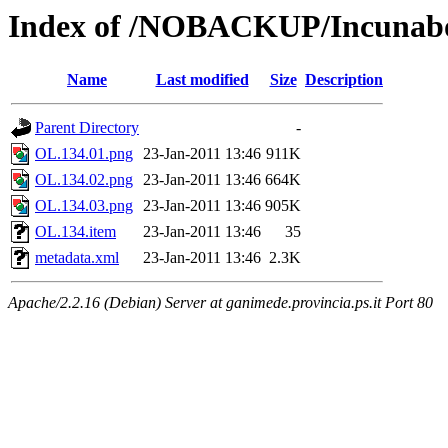
Index of /NOBACKUP/Incunabo
Name
Last modified
Size
Description
Parent Directory
-
OL.134.01.png
23-Jan-2011 13:46
911K
OL.134.02.png
23-Jan-2011 13:46
664K
OL.134.03.png
23-Jan-2011 13:46
905K
OL.134.item
23-Jan-2011 13:46
35
metadata.xml
23-Jan-2011 13:46
2.3K
Apache/2.2.16 (Debian) Server at ganimede.provincia.ps.it Port 80