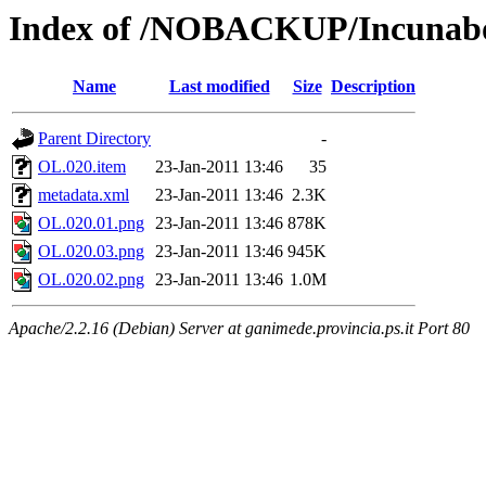
Index of /NOBACKUP/Incunabo
Name
Last modified
Size
Description
Parent Directory
-
OL.020.item
23-Jan-2011 13:46
35
metadata.xml
23-Jan-2011 13:46
2.3K
OL.020.01.png
23-Jan-2011 13:46
878K
OL.020.03.png
23-Jan-2011 13:46
945K
OL.020.02.png
23-Jan-2011 13:46
1.0M
Apache/2.2.16 (Debian) Server at ganimede.provincia.ps.it Port 80